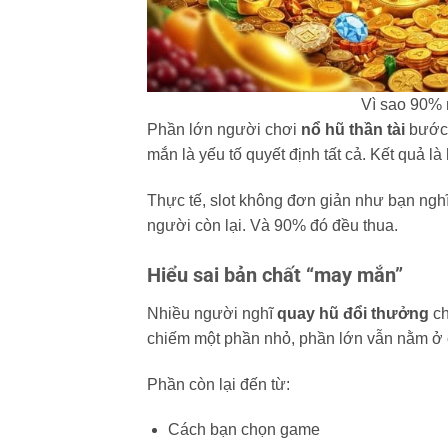
Vì sao 90% 
Phần lớn người chơi
nổ hũ thần tài
bước 
mắn là yếu tố quyết định tất cả. Kết quả l
Thực tế, slot không đơn giản như bạn ngh
người còn lại. Và 90% đó đều thua.
Hiểu sai bản chất “may mắn”
Nhiều người nghĩ
quay hũ đổi thưởng
ch
chiếm một phần nhỏ, phần lớn vẫn nằm ở 
Phần còn lại đến từ:
Cách bạn chọn game