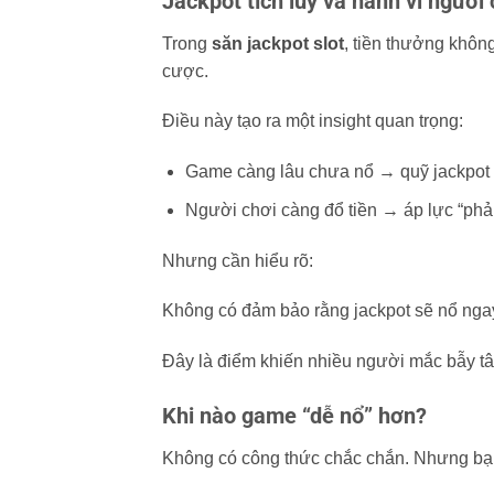
Jackpot tích lũy và hành vi người 
Trong
săn jackpot slot
, tiền thưởng khôn
cược.
Điều này tạo ra một insight quan trọng:
Game càng lâu chưa nổ → quỹ jackpot
Người chơi càng đổ tiền → áp lực “phả
Nhưng cần hiểu rõ:
Không có đảm bảo rằng jackpot sẽ nổ nga
Đây là điểm khiến nhiều người mắc bẫy tâ
Khi nào game “dễ nổ” hơn?
Không có công thức chắc chắn. Nhưng bạn