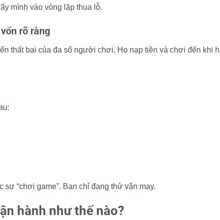
ẩy mình vào vòng lặp thua lỗ.
vốn rõ ràng
 thất bại của đa số người chơi. Họ nạp tiền và chơi đến khi h
au:
c sự “chơi game”. Bạn chỉ đang thử vận may.
 vận hành như thế nào?