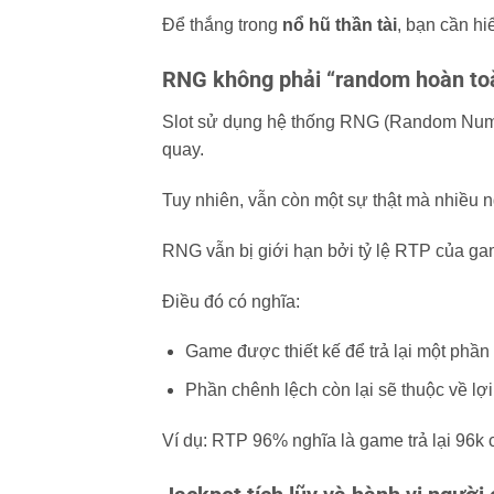
Để thắng trong
nổ hũ thần tài
, bạn cần hi
RNG không phải “random hoàn to
Slot sử dụng hệ thống RNG (Random Numbe
quay.
Tuy nhiên, vẫn còn một sự thật mà nhiều 
RNG vẫn bị giới hạn bởi tỷ lệ RTP của ga
Điều đó có nghĩa:
Game được thiết kế để trả lại một phần 
Phần chênh lệch còn lại sẽ thuộc về lợ
Ví dụ: RTP 96% nghĩa là game trả lại 96k