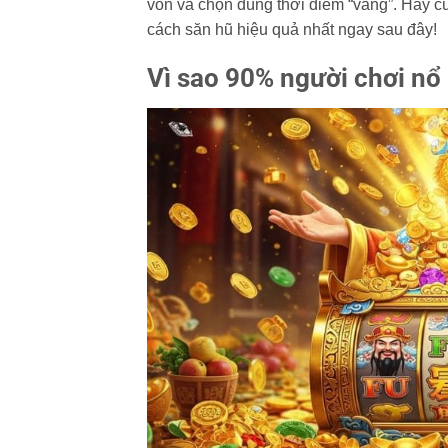
vốn và chọn đúng thời điểm “vàng”. Hãy cù
cách săn hũ hiệu quả nhất ngay sau đây!
Vì sao 90% người chơi nổ 