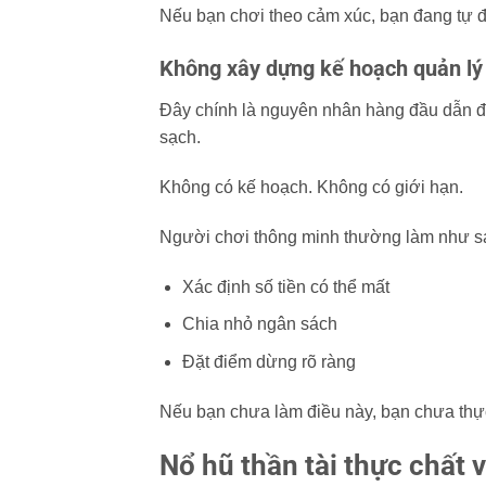
Nếu bạn chơi theo cảm xúc, bạn đang tự đ
Không xây dựng kế hoạch quản lý 
Đây chính là nguyên nhân hàng đầu dẫn đến
sạch.
Không có kế hoạch. Không có giới hạn.
Người chơi thông minh thường làm như s
Xác định số tiền có thể mất
Chia nhỏ ngân sách
Đặt điểm dừng rõ ràng
Nếu bạn chưa làm điều này, bạn chưa thự
Nổ hũ thần tài thực chất