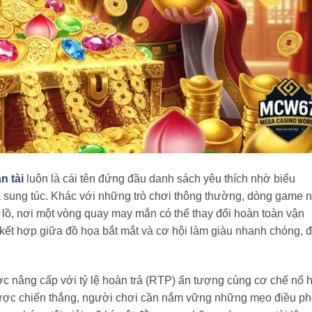
n tài
luôn là cái tên đứng đầu danh sách yêu thích nhờ biểu
sung túc. Khác với những trò chơi thông thường, dòng game 
 lồ, nơi một vòng quay may mắn có thể thay đổi hoàn toàn vận
ết hợp giữa đồ họa bắt mắt và cơ hội làm giàu nhanh chóng, 
c nâng cấp với tỷ lệ hoàn trả (RTP) ấn tượng cùng cơ chế nổ 
được chiến thắng, người chơi cần nắm vững những mẹo điều ph